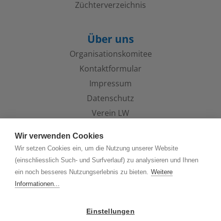
Züchterverzeichnis
Über uns
Organisations­komitee
Kontaktformular
Impressum
Datenschutz
Verein LW
Wir verwenden Cookies
Aktuelles
Wir setzen Cookies ein, um die Nutzung unserer Website
(einschliesslich Such- und Surfverlauf) zu analysieren und Ihnen
ein noch besseres Nutzungserlebnis zu bieten.
Weitere
Informationen...
Einstellungen
WWW.SPORTFOHLENAUKTION.CH