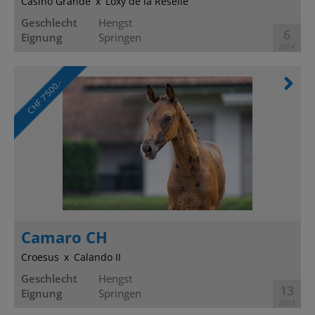
Casino Grande
Loxy de la Réselle
Geschlecht
Hengst
6
Eignung
Springen
2024
CHF 7’500.-
Camaro CH
Croesus
Calando II
Geschlecht
Hengst
13
Eignung
Springen
2023