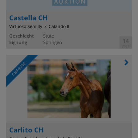
Castella CH
Virtuoso Semilly
Calando II
Geschlecht
Stute
14
Eignung
Springen
2026
CHF 6’000.-
Carlito CH