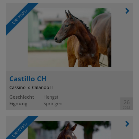
CHF 7’500.-
Castillo CH
Cassino
Calando II
Geschlecht
Hengst
26
Eignung
Springen
2022
CHF 6’750.-