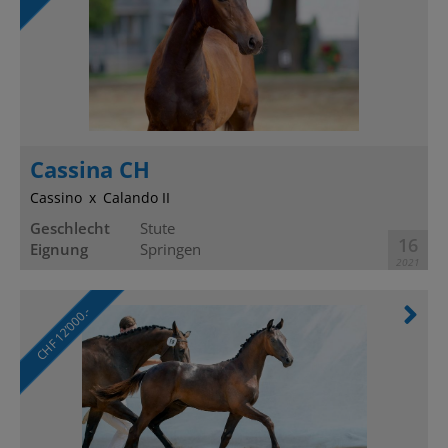
Cassina CH
Cassino
Calando II
Geschlecht
Stute
16
Eignung
Springen
2021
CHF 12’000.-