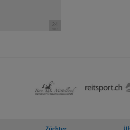
24
2018
Züchter
Üb