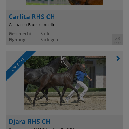
Carlita RHS CH
Cachacco Blue
Incello
Geschlecht
Stute
28
Eignung
Springen
2021
CHF 9’750.-
Djara RHS CH