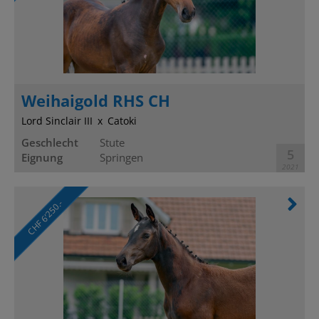
Weihaigold RHS CH
Lord Sinclair III
Catoki
Geschlecht
Stute
5
Eignung
Springen
2021
CHF 6’250.-