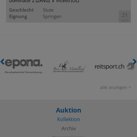
Dominator Z (ZANG)
Incello (OL)
Geschlecht
Stute
21
Eignung
Springen
2020
alle anzeigen >
Auktion
Kollektion
Archiv